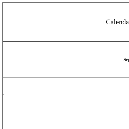
Calend
Se
1.