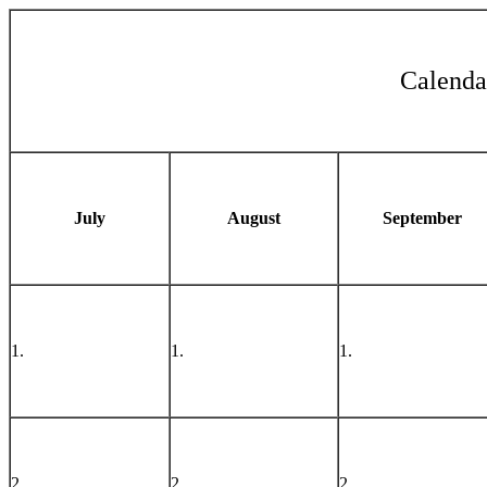
Calend
July
August
September
1.
1.
1.
2.
2.
2.